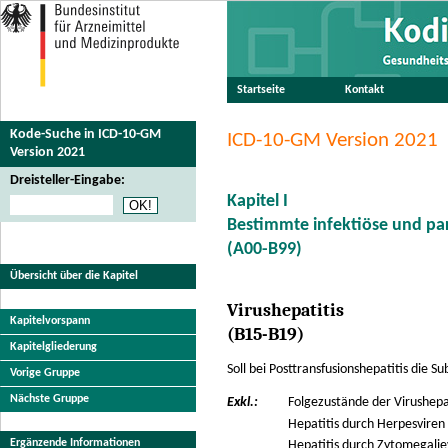
Startseite
Kontakt
Kode-Suche in ICD-10-GM
ICD-10-GM Version 2021
Version 2021
Dreisteller-Eingabe:
Kapitel I
Bestimmte infektiöse und par
(A00-B99)
Übersicht über die Kapitel
Virushepatitis
Kapitelvorspann
(B15-B19)
Kapitelgliederung
Soll bei Posttransfusionshepatitis die 
Vorige Gruppe
Nächste Gruppe
Exkl.:
Folgezustände der Virushepat
Hepatitis durch Herpesviren 
Ergänzende Informationen
Hepatitis durch Zytomegaliev