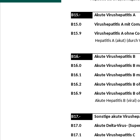
B15.-
Akute Virushepatitis A
B15.0
Virushepatitis A mit Co
B15.9
Virushepatitis A ohne C
Hepatitis A (akut) (durch 
B16.-
Akute Virushepatitis B
B16.0
Akute Virushepatitis B m
B16.1
Akute Virushepatitis B m
B16.2
Akute Virushepatitis B 
B16.9
Akute Virushepatitis B 
Akute Hepatitis B (viral) o
B17.-
Sonstige akute Virushepa
B17.0
Akute Delta-Virus- (Super-
B17.1
Akute Virushepatitis C