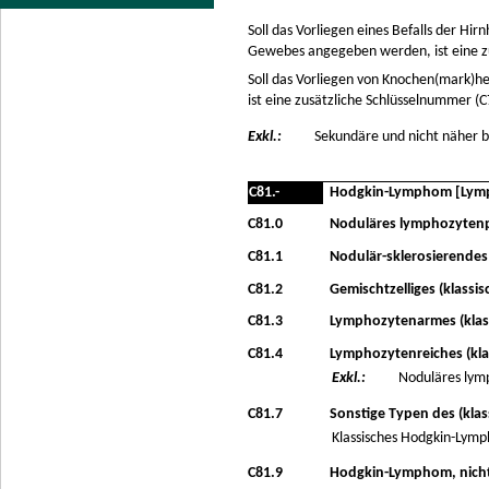
Soll das Vorliegen eines Befalls der H
Gewebes angegeben werden, ist eine z
Soll das Vorliegen von Knochen(mark)h
ist eine zusätzliche Schlüsselnummer (
Exkl.:
Sekundäre und nicht näher 
C81.-
Hodgkin-Lymphom [Lym
C81.0
Noduläres lymphozyten
C81.1
Nodulär-sklerosierendes
C81.2
Gemischtzelliges (klass
C81.3
Lymphozytenarmes (kla
C81.4
Lymphozytenreiches (kl
Exkl.:
Noduläres lym
C81.7
Sonstige Typen des (kl
Klassisches Hodgkin-Lymph
C81.9
Hodgkin-Lymphom, nicht