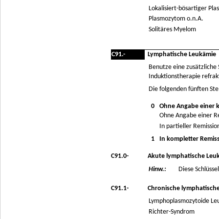
Lokalisiert-bösartiger Pl
Plasmozytom o.n.A.
Solitäres Myelom
C91.-
Lymphatische Leukämie
Benutze eine zusätzliche
Induktionstherapie refrakt
Die folgenden fünften Ste
0
Ohne Angabe einer 
Ohne Angabe einer R
In partieller Remissio
1
In kompletter Remis
C91.0-
Akute lymphatische Leuk
Hinw.:
Diese Schlüsse
C91.1-
Chronische lymphatische
Lymphoplasmozytoide Le
Richter-Syndrom