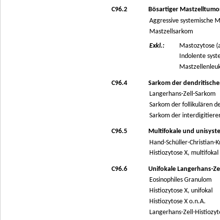
C96.2
Bösartiger Mastzelltumo
Aggressive systemische 
Mastzellsarkom
Exkl.:
Mastozytose (a
Indolente syst
Mastzellenleu
C96.4
Sarkom der dendritischen
Langerhans-Zell-Sarkom
Sarkom der follikulären d
Sarkom der interdigitiere
C96.5
Multifokale und unisyst
Hand-Schüller-Christian-K
Histiozytose X, multifokal
C96.6
Unifokale Langerhans-Zel
Eosinophiles Granulom
Histiozytose X, unifokal
Histiozytose X o.n.A.
Langerhans-Zell-Histiozyt