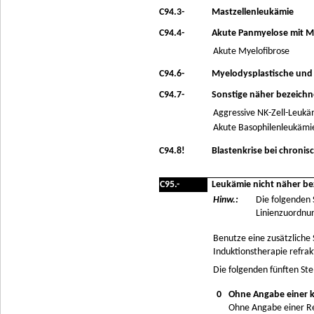
C94.3-
Mastzellenleukämie
C94.4-
Akute Panmyelose mit M
Akute Myelofibrose
C94.6-
Myelodysplastische und m
C94.7-
Sonstige näher bezeich
Aggressive NK-Zell-Leukä
Akute Basophilenleukämi
C94.8!
Blastenkrise bei chroni
C95.-
Leukämie nicht näher be
Hinw.:
Die folgenden
Linienzuordnung
Benutze eine zusätzliche
Induktionstherapie refrakt
Die folgenden fünften Ste
0
Ohne Angabe einer 
Ohne Angabe einer R