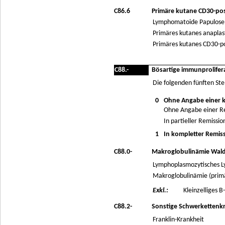
C86.6
Primäre kutane CD30-posi
Lymphomatoide Papulose
Primäres kutanes anaplas
Primäres kutanes CD30-po
C88.-
Bösartige immunprolifer
Die folgenden fünften Ste
0
Ohne Angabe einer 
Ohne Angabe einer R
In partieller Remissio
1
In kompletter Remis
C88.0-
Makroglobulinämie Wal
Lymphoplasmozytisches 
Makroglobulinämie (primä
Exkl.:
Kleinzelliges 
C88.2-
Sonstige Schwerkettenk
Franklin-Krankheit