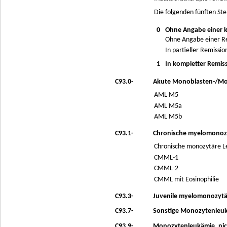
Die folgenden fünften Ste
0
Ohne Angabe einer 
Ohne Angabe einer R
In partieller Remissio
1
In kompletter Remis
C93.0-
Akute Monoblasten-/Mo
AML M5
AML M5a
AML M5b
C93.1-
Chronische myelomonoz
Chronische monozytäre 
CMML-1
CMML-2
CMML mit Eosinophilie
C93.3-
Juvenile myelomonozytä
C93.7-
Sonstige Monozytenleu
C93.9-
Monozytenleukämie, nic