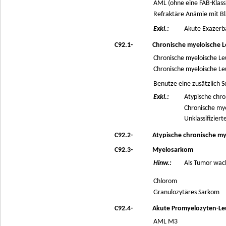
AML (ohne eine FAB-Klassi
Refraktäre Anämie mit Bl
Exkl.:
Akute Exazerba
C92.1-
Chronische myeloische L
Chronische myeloische Le
Chronische myeloische Le
Benutze eine zusätzlich 
Exkl.:
Atypische chro
Chronische my
Unklassifiziert
C92.2-
Atypische chronische my
C92.3-
Myelosarkom
Hinw.:
Als Tumor wac
Chlorom
Granulozytäres Sarkom
C92.4-
Akute Promyelozyten-Le
AML M3