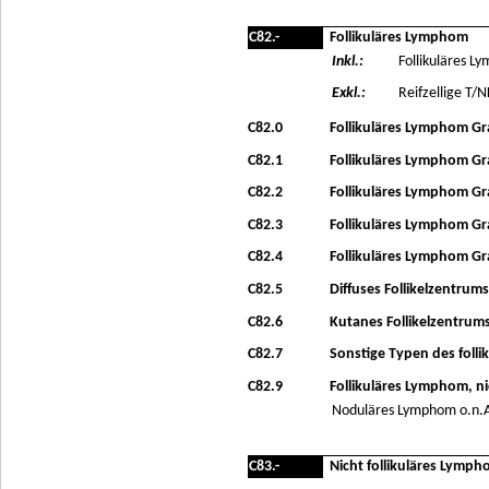
C82.-
Follikuläres Lymphom
Inkl.:
Follikuläres L
Exkl.:
Reifzellige T/
C82.0
Follikuläres Lymphom Gr
C82.1
Follikuläres Lymphom Gra
C82.2
Follikuläres Lymphom Gra
C82.3
Follikuläres Lymphom Gra
C82.4
Follikuläres Lymphom Gra
C82.5
Diffuses Follikelzentru
C82.6
Kutanes Follikelzentru
C82.7
Sonstige Typen des foll
C82.9
Follikuläres Lymphom, n
Noduläres Lymphom o.n.
C83.-
Nicht follikuläres Lymp