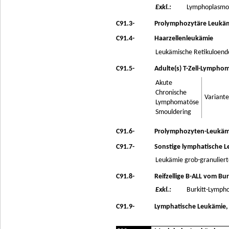
Exkl.:
Lymphoplasmo
C91.3-
Prolymphozytäre Leukäm
C91.4-
Haarzellenleukämie
Leukämische Retikuloend
C91.5-
Adulte(s) T-Zell-Lymphom
Akute
Chronische
Variant
Lymphomatöse
Smouldering
C91.6-
Prolymphozyten-Leukämi
C91.7-
Sonstige lymphatische 
Leukämie grob-granulierte
C91.8-
Reifzellige B-ALL vom Bur
Exkl.:
Burkitt-Lympho
C91.9-
Lymphatische Leukämie, 