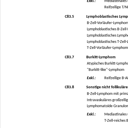
Exkl.:
Mediastinales 
Reifzellige T/
C83.5
Lymphoblastisches Lym
B-Zell-Vorläufer-Lympho
Lymphoblastisches B-Zel
Lymphoblastisches Lymph
Lymphoblastisches T-Zel
T-Zell-Vorläufer-Lympho
C83.7
Burkitt-Lymphom
Atypisches Burkitt-Lymp
"Burkitt-like"-Lymphom
Exkl.:
Reifzellige B-A
C83.8
Sonstige nicht follikulä
B-Zell-Lymphom mit prim
Intravaskuläres großzell
Lymphomatoide Granulo
Exkl.:
Mediastinales 
T-Zell-reiches