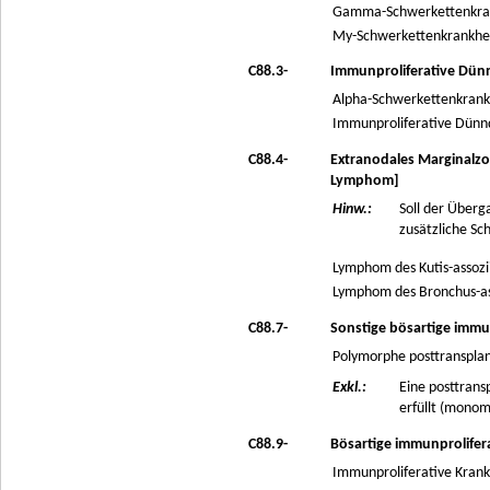
Gamma-Schwerkettenkra
My-Schwerkettenkrankhe
C88.3-
Immunproliferative Dün
Alpha-Schwerkettenkrank
Immunproliferative Dünn
C88.4-
Extranodales Marginalz
Lymphom]
Hinw.:
Soll der Überg
zusätzliche S
Lymphom des Kutis-assoz
Lymphom des Bronchus-a
C88.7-
Sonstige bösartige immu
Polymorphe posttransplan
Exkl.:
Eine posttrans
erfüllt (monom
C88.9-
Bösartige immunprolifera
Immunproliferative Krank