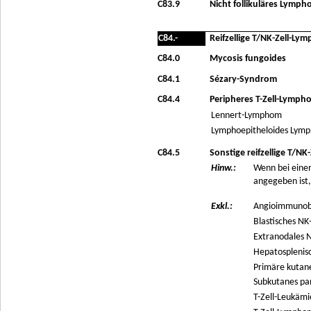
C83.9
Nicht follikuläres Lymph
C84.-
Reifzellige T/NK-Zell-L
C84.0
Mycosis fungoides
C84.1
Sézary-Syndrom
C84.4
Peripheres T-Zell-Lymphom
Lennert-Lymphom
Lymphoepitheloides Lym
C84.5
Sonstige reifzellige T/N
Hinw.:
Wenn bei eine
angegeben ist,
Exkl.:
Angioimmunobl
Blastisches NK
Extranodales N
Hepatosplenis
Primäre kutane
Subkutanes pan
T-Zell-Leukämi