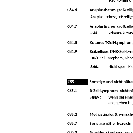
T-Zell-Lympho
C84.6
Anaplastisches großzell
Anaplastisches großzelli
C84.7
Anaplastisches großzell
Exkl.:
Primäre kutane
C84.8
Kutanes T-Zell-Lymphom,
C84.9
Reifzelliges T/NK-Zell-L
NK/T-Zell-Lymphom, nicht
Exkl.:
Nicht spezifizi
C85.-
Sonstige und nicht näh
C85.1
B-Zell-Lymphom, nicht n
Hinw.:
Wenn bei eine
angegeben ist,
C85.2
Mediastinales (thymisch
C85.7
Sonstige näher bezeich
C85.9
Non-Hodgkin-Lymphom, n