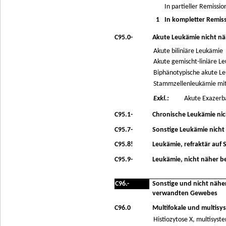
In partieller Remissio
1
In kompletter Remis
C95.0-
Akute Leukämie nicht nä
Akute biliniäre Leukämie
Akute gemischt-liniäre L
Biphänotypische akute L
Stammzellenleukämie mit
Exkl.:
Akute Exazerba
C95.1-
Chronische Leukämie nic
C95.7-
Sonstige Leukämie nicht
C95.8!
Leukämie, refraktär auf
C95.9-
Leukämie, nicht näher b
C96.-
Sonstige und nicht nähe
verwandten Gewebes
C96.0
Multifokale und multisys
Histiozytose X, multisyst