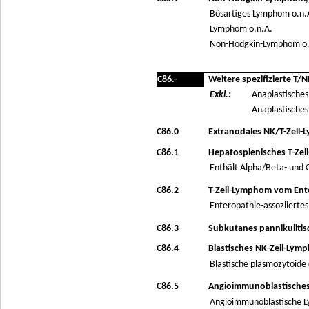
Bösartiges Lymphom o.n.
Lymphom o.n.A.
Non-Hodgkin-Lymphom o.
C86.-
Weitere spezifizierte T
Exkl.:
Anaplastisches
Anaplastisches
C86.0
Extranodales NK/T-Zell-
C86.1
Hepatosplenisches T-Ze
Enthält Alpha/Beta- un
C86.2
T-Zell-Lymphom vom Ent
Enteropathie-assoziierte
C86.3
Subkutanes pannikulitis
C86.4
Blastisches NK-Zell-Lym
Blastische plasmozytoide
C86.5
Angioimmunoblastisches
Angioimmunoblastische L