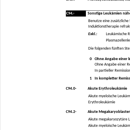
C94.-
Sonstige Leukämien nähe
Benutze eine zusätzliche
Induktionstherapie refrakt
Exkl.:
Leukämische Re
Plasmazellenl
Die folgenden fünften Ste
0
Ohne Angabe einer 
Ohne Angabe einer R
In partieller Remissio
1
In kompletter Remis
C94.0-
Akute Erythroleukämie
Akute myeloische Leukämi
Erythroleukämie
C94.2-
Akute Megakaryoblaste
Akute megakaryozytäre 
Akute myeloische Leukäm