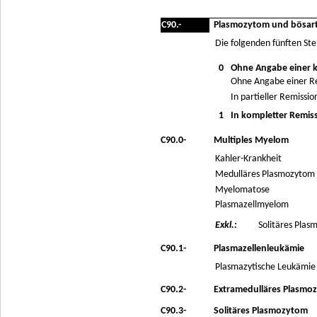
C90.-
Plasmozytom und bösart
Die folgenden fünften Ste
0
Ohne Angabe einer 
Ohne Angabe einer R
In partieller Remissio
1
In kompletter Remis
C90.0-
Multiples Myelom
Kahler-Krankheit
Medulläres Plasmozytom
Myelomatose
Plasmazellmyelom
Exkl.:
Solitäres Plas
C90.1-
Plasmazellenleukämie
Plasmazytische Leukämie
C90.2-
Extramedulläres Plasmo
C90.3-
Solitäres Plasmozytom