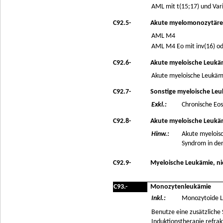
AML mit t(15;17) und Var
C92.5-
Akute myelomonozytäre
AML M4
AML M4 Eo mit inv(16) od
C92.6-
Akute myeloische Leukä
Akute myeloische Leukäm
C92.7-
Sonstige myeloische Le
Exkl.:
Chronische Eos
C92.8-
Akute myeloische Leukämi
Hinw.:
Akute myelois
Syndrom in der
C92.9-
Myeloische Leukämie, ni
C93.-
Monozytenleukämie
Inkl.:
Monozytoide 
Benutze eine zusätzliche
Induktionstherapie refrakt