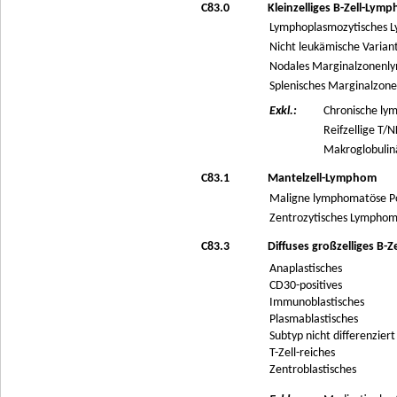
C83.0
Kleinzelliges B-Zell-Lym
Lymphoplasmozytisches
Nicht leukämische Varian
Nodales Marginalzonen
Splenisches Marginalzo
Exkl.:
Chronische ly
Reifzellige T/
Makroglobulin
C83.1
Mantelzell-Lymphom
Maligne lymphomatöse Po
Zentrozytisches Lympho
C83.3
Diffuses großzelliges B-
Anaplastisches
CD30-positives
Immunoblastisches
Plasmablastisches
Subtyp nicht differenziert
T-Zell-reiches
Zentroblastisches