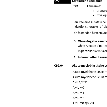
C92.-
Myeloische Leukämie
Inkl.:
Leukämie:
granulo
myelog
Benutze eine zusätzliche
Induktionstherapie refrakt
Die folgenden fünften Ste
0
Ohne Angabe einer 
Ohne Angabe einer R
In partieller Remissio
1
In kompletter Remis
C92.0-
Akute myeloblastische 
Akute myeloische Leukämi
Akute myeloische Leukämi
AML1/ETO
AML M0
AML M1
AML M2
AML mit t(8;21)