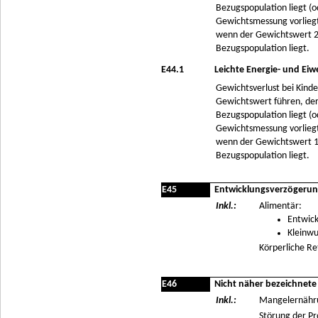
Bezugspopulation liegt (o
Gewichtsmessung vorliegt
wenn der Gewichtswert 2
Bezugspopulation liegt.
E44.1
Leichte Energie- und Ei
Gewichtsverlust bei Kind
Gewichtswert führen, der
Bezugspopulation liegt (o
Gewichtsmessung vorliegt
wenn der Gewichtswert 1
Bezugspopulation liegt.
E45
Entwicklungsverzögerun
Inkl.:
Alimentär:
Entwic
Kleinw
Körperliche R
E46
Nicht näher bezeichnete
Inkl.:
Mangelernähru
Störung der Pr