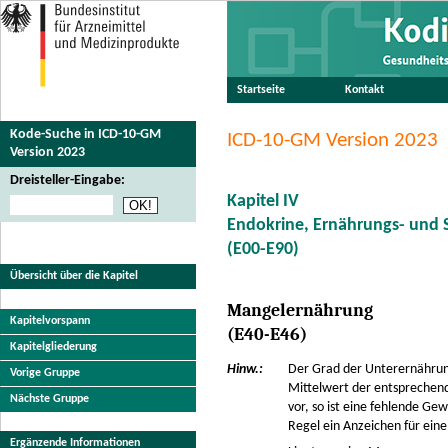
Startseite
Kontakt
Kode-Suche in ICD-10-GM
ICD-10-GM Version 2023
Version 2023
Dreisteller-Eingabe:
Kapitel IV
Endokrine, Ernährungs- und 
(E00-E90)
Übersicht über die Kapitel
Mangelernährung
Kapitelvorspann
(E40-E46)
Kapitelgliederung
Hinw.:
Der Grad der Unterernährun
Vorige Gruppe
Mittelwert der entsprechen
Nächste Gruppe
vor, so ist eine fehlende G
Regel ein Anzeichen für ei
Ergänzende Informationen