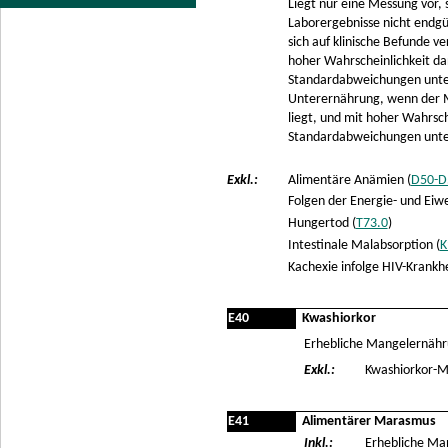
Liegt nur eine Messung vor, 
Laborergebnisse nicht endgül
sich auf klinische Befunde 
hoher Wahrscheinlichkeit d
Standardabweichungen unter
Unterernährung, wenn der M
liegt, und mit hoher Wahrsc
Standardabweichungen unter
Exkl.:
Alimentäre Anämien (
D50-D
Folgen der Energie- und Ei
Hungertod (
T73.0
)
Intestinale Malabsorption (
K
Kachexie infolge HIV-Krankhei
E40
Kwashiorkor
Erhebliche Mangelernähr
Exkl.:
Kwashiorkor-M
E41
Alimentärer Marasmus
Inkl.:
Erhebliche Ma