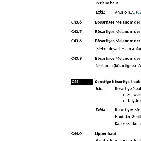
Perianalhaut
Exkl.:
Anus o.n.A. (
C
C43.6
Bösartiges Melanom der o
C43.7
Bösartiges Melanom der u
C43.8
Bösartiges Melanom der 
[Siehe Hinweis 5 am Anfan
C43.9
Bösartiges Melanom der 
Melanom (bösartig) o.n.A
C44.-
Sonstige bösartige Neub
Inkl.:
Bösartige Neu
Schwei
Talgdrü
Exkl.:
Bösartiges Me
Haut der Genit
Kaposi-Sarkom
C44.0
Lippenhaut
Basalzellenkarzinom der 