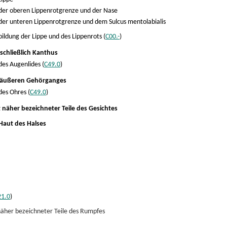
der oberen Lippenrotgrenze und der Nase
er unteren Lippenrotgrenze und dem Sulcus mentolabialis
ildung der Lippe und des Lippenrots (
C00.-
)
schließlich Kanthus
es Augenlides (
C49.0
)
 äußeren Gehörganges
es Ohres (
C49.0
)
 näher bezeichneter Teile des Gesichtes
Haut des Halses
21.0
)
näher bezeichneter Teile des Rumpfes