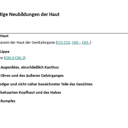
tige Neubildungen der Haut
 Haut
lanom der Haut der Genitalorgane (
C51-C52
,
C60.-
,
C63.-
)
 Lippe
e (
C00.0-C00.2
)
Augenlides, einschließlich Kanthus
 Ohres und des äußeren Gehörganges
tiger und nicht näher bezeichneter Teile des Gesichtes
 behaarten Kopfhaut und des Halses
s Rumpfes