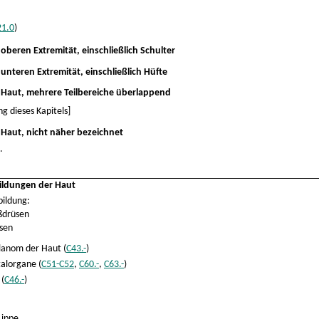
21.0
)
beren Extremität, einschließlich Schulter
nteren Extremität, einschließlich Hüfte
Haut, mehrere Teilbereiche überlappend
g dieses Kapitels]
Haut, nicht näher bezeichnet
.
ildungen der Haut
bildung:
ßdrüsen
sen
lanom der Haut (
C43.-
)
alorgane (
C51-C52
,
C60.-
,
C63.-
)
 (
C46.-
)
Lippe