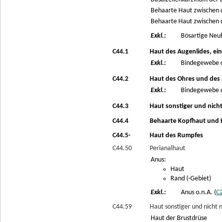
Behaarte Haut zwischen 
Behaarte Haut zwischen d
Exkl.:
Bösartige Neub
C44.1
Haut des Augenlides, ein
Exkl.:
Bindegewebe d
C44.2
Haut des Ohres und des
Exkl.:
Bindegewebe d
C44.3
Haut sonstiger und nicht
C44.4
Behaarte Kopfhaut und 
C44.5-
Haut des Rumpfes
C44.50
Perianalhaut
Anus:
Haut
Rand (-Gebiet)
Exkl.:
Anus o.n.A. (
C
C44.59
Haut sonstiger und nicht 
Haut der Brustdrüse