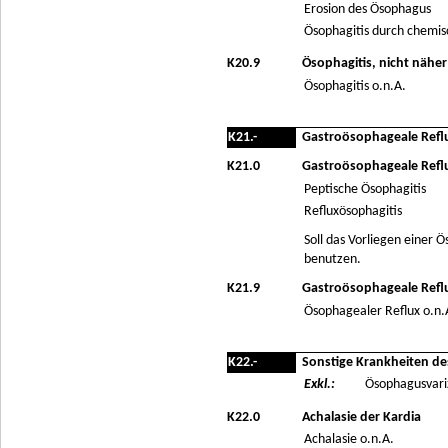
Erosion des Ösophagus
Ösophagitis durch chemi
K20.9
Ösophagitis, nicht näher
Ösophagitis o.n.A.
K21.-
Gastroösophageale Refl
K21.0
Gastroösophageale Reflu
Peptische Ösophagitis
Refluxösophagitis
Soll das Vorliegen einer
benutzen.
K21.9
Gastroösophageale Refl
Ösophagealer Reflux o.n.
K22.-
Sonstige Krankheiten d
Exkl.:
Ösophagusvari
K22.0
Achalasie der Kardia
Achalasie o.n.A.