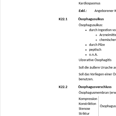
Kardiospasmus
Exkl.:
Angeborener K
K22.1
Ösophagusulkus
Ösophagusulkus:
durch Ingestion vo
Arzneimitt
chemischen
durch Pilze
peptisch
o.n.A.
Ulzerative Ösophagitis
Soll die äußere Ursache 
Soll das Vorliegen einer
benutzen.
K22.2
Ösophagusverschluss
Ösophagusmembran (erw
Kompression
Konstriktion
Ösophagus
Stenose
Striktur