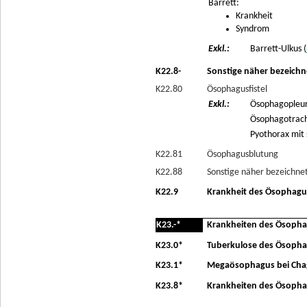
Barrett:
Krankheit
Syndrom
Exkl.:
Barrett-Ulkus (
K22.8-
Sonstige näher bezeich
K22.80
Ösophagusfistel
Exkl.:
Ösophagopleura
Ösophagotrache
Pyothorax mit 
K22.81
Ösophagusblutung
K22.88
Sonstige näher bezeichne
K22.9
Krankheit des Ösophagus
K23.-*
Krankheiten des Ösophag
K23.0*
Tuberkulose des Ösopha
K23.1*
Megaösophagus bei Chag
K23.8*
Krankheiten des Ösophag