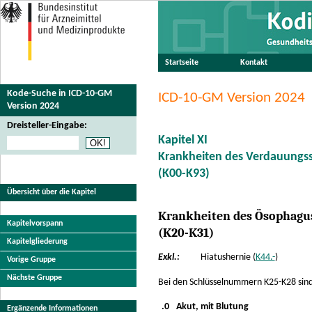
Startseite
Kontakt
Kode-Suche in ICD-10-GM
ICD-10-GM Version 2024
Version 2024
Dreisteller-Eingabe:
Kapitel XI
Krankheiten des Verdauungs
(K00-K93)
Übersicht über die Kapitel
Krankheiten des Ösophagu
Kapitelvorspann
(K20-K31)
Kapitelgliederung
Exkl.:
Hiatushernie (
K44.-
)
Vorige Gruppe
Nächste Gruppe
Bei den Schlüsselnummern K25-K28 sind 
.0
Akut, mit Blutung
Ergänzende Informationen