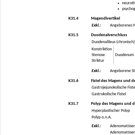
neuroti
psychog
K31.4
Magendivertikel
Exkl.:
Angeborenes M
K31.5
Duodenalverschluss
Duodenalileus (chronisch)
Konstriktion
Stenose
Duodenum
Striktur
Exkl.:
Angeborene St
K31.6
Fistel des Magens und 
Gastrojejunokolische Fiste
Gastrokolische Fistel
K31.7
Polyp des Magens und 
Hyperplastischer Polyp
Polyp o.n.A.
Exkl.:
Adenomatöser 
Adenomatöser 