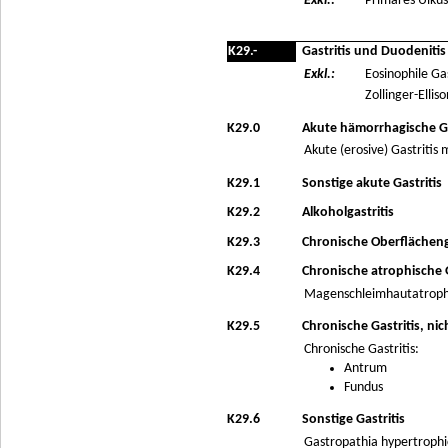
Exkl.:
Primäres Ulku
K29.-
Gastritis und Duodenitis
Exkl.:
Eosinophile Gas
Zollinger-Ellis
K29.0
Akute hämorrhagische Ga
Akute (erosive) Gastritis 
K29.1
Sonstige akute Gastritis
K29.2
Alkoholgastritis
K29.3
Chronische Oberflächenga
K29.4
Chronische atrophische G
Magenschleimhautatroph
K29.5
Chronische Gastritis, ni
Chronische Gastritis:
Antrum
Fundus
K29.6
Sonstige Gastritis
Gastropathia hypertrophi