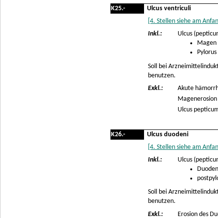
K25.-
Ulcus ventriculi
[4. Stellen siehe am Anfa
Inkl.:
Ulcus (pepticu
Magen
Pylorus
Soll bei Arzneimittelindu
benutzen.
Exkl.:
Akute hämorrha
Magenerosion (
Ulcus pepticum
K26.-
Ulcus duodeni
[4. Stellen siehe am Anfa
Inkl.:
Ulcus (pepticu
Duode
postpyl
Soll bei Arzneimittelindu
benutzen.
Exkl.:
Erosion des Du