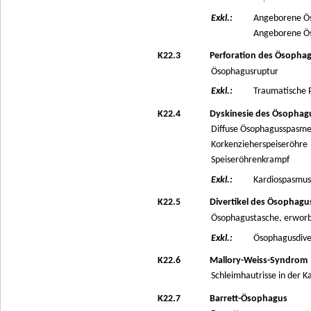
Exkl.:
Angeborene Ö
Angeborene Öso
K22.3
Perforation des Ösopha
Ösophagusruptur
Exkl.:
Traumatische P
K22.4
Dyskinesie des Ösophag
Diffuse Ösophagusspasm
Korkenzieherspeiseröhre
Speiseröhrenkrampf
Exkl.:
Kardiospasmus
K22.5
Divertikel des Ösophagu
Ösophagustasche, erwor
Exkl.:
Ösophagusdiver
K22.6
Mallory-Weiss-Syndrom
Schleimhautrisse in der 
K22.7
Barrett-Ösophagus