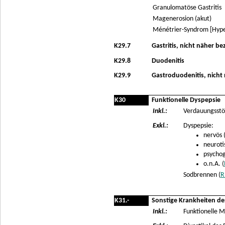
Granulomatöse Gastritis
Magenerosion (akut)
Ménétrier-Syndrom [Hype
K29.7
Gastritis, nicht näher be
K29.8
Duodenitis
K29.9
Gastroduodenitis, nicht
K30
Funktionelle Dyspepsie
Inkl.:
Verdauungsst
Exkl.:
Dyspepsie:
nervös 
neuroti
psychog
o.n.A. (
Sodbrennen (
R
K31.-
Sonstige Krankheiten 
Inkl.:
Funktionelle 