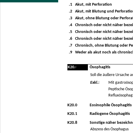
.1
Akut, mit Perforation
.2
Akut, mit Blutung und Perforatio
.3
Akut, ohne Blutung oder Perfora
.4
Chronisch oder nicht näher beze
.5
Chronisch oder nicht näher bezei
.6
Chronisch oder nicht näher bezei
.7
Chronisch, ohne Blutung oder Pe
.9
Weder als akut noch als chronis
K20.-
Ösophagitis
Soll die äußere Ursache 
Exkl.:
Mit gastroösop
Peptische Ösop
Refluxösophagit
K20.0
Eosinophile Ösophagitis
K20.1
Radiogene Ösophagitis
K20.8
Sonstige näher bezeichn
Abszess des Ösophagus