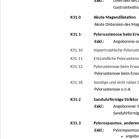
Exkl.:
Divertikel des
Gastrointestin
K31.0
Akute Magendilatation
Akute Distension des Ma
K31.1-
Pylorusstenose beim Er
Exkl.:
Angeborene ode
K31.10
Hypertrophische Pylorus
K31.11
Entzündliche Pylorussten
K31.12
Pylorusstenose beim Erwa
Pylorusstenose beim Er
K31.18
Sonstige und nicht nähe
Pylorusstenose o.n.A.
K31.2
Sanduhrförmige Striktu
Exkl.:
Angeborener 
Sanduhrförmig
K31.3
Pylorospasmus, anderenor
Exkl.:
Pylorospasmus
angebor