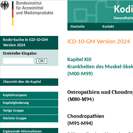
Startseite
Kontakt
Kode-Suche in ICD-10-GM
ICD-10-GM Version 2024
Version 2024
Dreisteller-Eingabe:
Kapitel XIII
Krankheiten des Muskel-Ske
(M00-M99)
Übersicht über die Kapitel
Osteopathien und Chondro
Kapitelvorspann
(M80-M94)
Kapitelgliederung
Vorige Gruppe
Chondropathien
Nächste Gruppe
(M91-M94)
Ergänzende Informationen