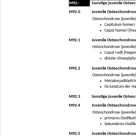
M92.-
Sonstige juvenile Oste
M92.0
Juvenile Osteochondros
Osteochondrose (juvenile)
Capitulum humeri 
Caput humeri [Has
M92.1
Juvenile Osteochondrose
Osteochondrose (juvenile)
Caput radii [Hege
distale Ulnaepiphy
M92.2
Juvenile Osteochondros
Osteochondrose (juvenile)
Metakarpalköpfche
Os lunatum der Ha
M92.3
Sonstige juvenile Osteo
M92.4
Juvenile Osteochondrose
Osteochondrose (juvenile)
primäres Ossifikat
Sekundäres Ossifi
M92.5
Juvenile Osteochondrose 