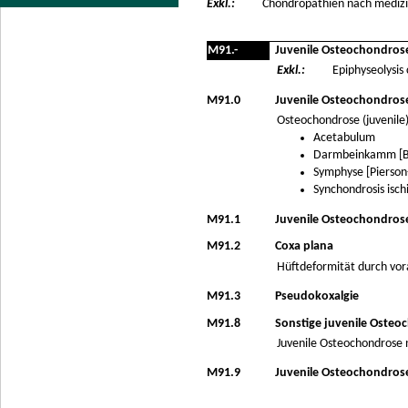
Exkl.:
Chondropathien nach mediz
M91.-
Juvenile Osteochondros
Exkl.:
Epiphyseolysis 
M91.0
Juvenile Osteochondros
Osteochondrose (juvenile)
Acetabulum
Darmbeinkamm [B
Symphyse [Pierson
Synchondrosis isch
M91.1
Juvenile Osteochondrose
M91.2
Coxa plana
Hüftdeformität durch vo
M91.3
Pseudokoxalgie
M91.8
Sonstige juvenile Osteo
Juvenile Osteochondrose 
M91.9
Juvenile Osteochondrose