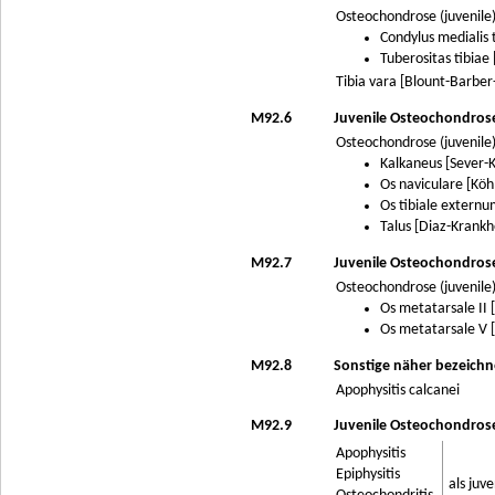
Osteochondrose (juvenile)
Condylus medialis 
Tuberositas tibiae
Tibia vara [Blount-Barber
M92.6
Juvenile Osteochondrose
Osteochondrose (juvenile)
Kalkaneus [Sever-
Os naviculare [Köhl
Os tibiale extern
Talus [Diaz-Krankh
M92.7
Juvenile Osteochondros
Osteochondrose (juvenile)
Os metatarsale II [
Os metatarsale V [
M92.8
Sonstige näher bezeichn
Apophysitis calcanei
M92.9
Juvenile Osteochondrose
Apophysitis
Epiphysitis
als juv