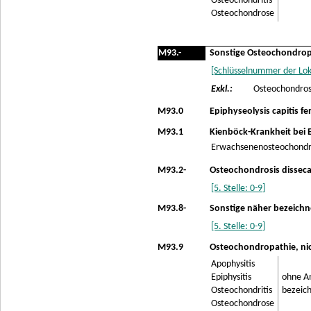
Osteochondritis
Osteochondrose
M93.-
Sonstige Osteochondrop
[Schlüsselnummer der Lok
Exkl.:
Osteochondrose
M93.0
Epiphyseolysis capitis fe
M93.1
Kienböck-Krankheit bei
Erwachsenenosteochondr
M93.2-
Osteochondrosis dissec
[5. Stelle: 0-9]
M93.8-
Sonstige näher bezeich
[5. Stelle: 0-9]
M93.9
Osteochondropathie, nic
Apophysitis
Epiphysitis
ohne An
Osteochondritis
bezeic
Osteochondrose