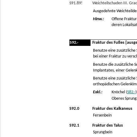
S91.89!
Weichteilschaden III. Grad
Ausgedehnte Weichteildes
Hinw.:
Offene Fraktur
deren Lokalisat
S92.-
Fraktur des Fußes [aus
Benutze eine zusätzlich
bei einer Fraktur zu versc
Benutze die zusätzliche
Implantates, einer Gelen
Benutze eine zusätzlich
orthopädischen Gelenkim
Exkl.:
Knöchel (
S82.-
)
Oberes Sprung
S92.0
Fraktur des Kalkaneus
Fersenbein
S92.1
Fraktur des Talus
Sprungbein