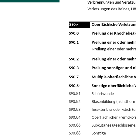
Verbrennungen und Verätzu
Verletzungen des Beines, Hö
S90.-
Oberflächliche Verletzu
S90.0
Prellung der Knöchelreg
S90.1
Prellung einer oder meh
Prellung einer oder mehr
S90.2
Prellung einer oder meh
S90.3
Prellung sonstiger und n
S90.7
Multiple oberflächliche
S90.8-
Sonstige oberflächliche
S90.81
Schürfwunde
S90.82
Blasenbildung (nichttherm
S90.83
Insektenbiss oder -stich (u
S90.84
Oberflächlicher Fremdkörpe
S90.86
Subkutanes (geschlossene
S90.88
Sonstige