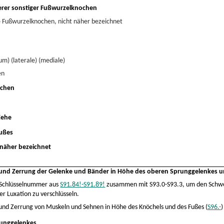
erer sonstiger Fußwurzelknochen
e Fußwurzelknochen, nicht näher bezeichnet
m) (laterale) (mediale)
en
ochen
Zehe
Fußes
 näher bezeichnet
 und Zerrung der Gelenke und Bänder in Höhe des oberen Sprunggelenkes u
e Schlüsselnummer aus
S91.84!-S91.89!
zusammen mit S93.0-S93.3, um den Schw
er Luxation zu verschlüsseln.
nd Zerrung von Muskeln und Sehnen in Höhe des Knöchels und des Fußes (
S96.-
)
runggelenkes