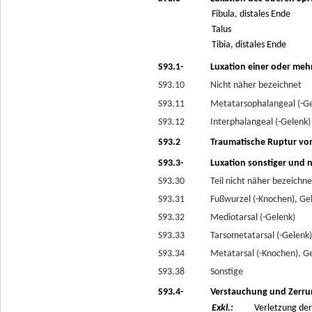
Fibula, distales Ende
Talus
Tibia, distales Ende
S93.1-
Luxation einer oder meh
S93.10
Nicht näher bezeichnet
S93.11
Metatarsophalangeal (-Ge
S93.12
Interphalangeal (-Gelenk)
S93.2
Traumatische Ruptur vo
S93.3-
Luxation sonstiger und n
S93.30
Teil nicht näher bezeichne
S93.31
Fußwurzel (-Knochen), Ge
S93.32
Mediotarsal (-Gelenk)
S93.33
Tarsometatarsal (-Gelenk)
S93.34
Metatarsal (-Knochen), Ge
S93.38
Sonstige
S93.4-
Verstauchung und Zerru
Exkl.:
Verletzung der