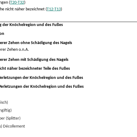
ngen (
T20-T32
)
he nicht näher bezeichnet (
T12-T13
)
ng der Knöchelregion und des Fußes
ion
rerer Zehen ohne Schädigung des Nagels
erer Zehen o.n.A.
rerer Zehen mit Schädigung des Nagels
icht näher bezeichneter Teile des Fußes
 Verletzungen der Knöchelregion und des Fußes
 Verletzungen der Knöchelregion und des Fußes
isch)
ngiftig)
r (Splitter)
s) Décollement