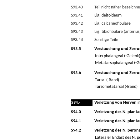
S93.40
Teil nicht näher bezeichne
S93.41
Lig. deltoideum
S93.42
Lig. calcaneofibulare
S93.43
Lig. tibiofibulare (anterius)
S93.48
Sonstige Teile
S93.5
Verstauchung und Zerru
Interphalangeal (-Gelenk(
Metatarsophalangeal (-Ge
S93.6
Verstauchung und Zerrun
Tarsal (-Band)
Tarsometatarsal (-Band)
S94.-
Verletzung von Nerven i
S94.0
Verletzung des N. plantari
S94.1
Verletzung des N. plantar
S94.2
Verletzung des N. peron
Lateraler Endast des N. 