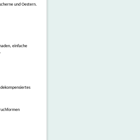
Tscherne und Oestern.
haden, einfache
.
 dekompensiertes
Bruchformen