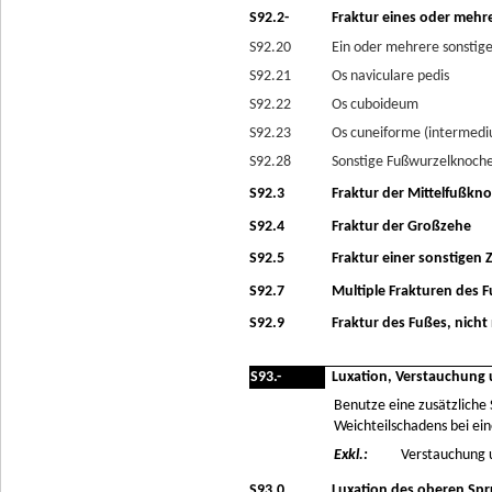
S92.2-
Fraktur eines oder mehr
S92.20
Ein oder mehrere sonstig
S92.21
Os naviculare pedis
S92.22
Os cuboideum
S92.23
Os cuneiforme (intermediu
S92.28
Sonstige Fußwurzelknoch
S92.3
Fraktur der Mittelfußkn
S92.4
Fraktur der Großzehe
S92.5
Fraktur einer sonstigen 
S92.7
Multiple Frakturen des 
S92.9
Fraktur des Fußes, nicht
S93.-
Luxation, Verstauchung
Benutze eine zusätzlich
Weichteilschadens bei ein
Exkl.:
Verstauchung u
S93.0
Luxation des oberen Sp