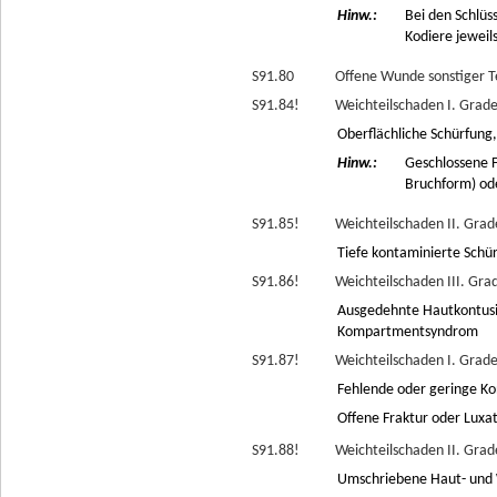
Hinw.:
Bei den Schlü
Kodiere jeweils
S91.80
Offene Wunde sonstiger Te
S91.84!
Weichteilschaden I. Grade
Oberflächliche Schürfung
Hinw.:
Geschlossene F
Bruchform) ode
S91.85!
Weichteilschaden II. Grad
Tiefe kontaminierte Schür
S91.86!
Weichteilschaden III. Gra
Ausgedehnte Hautkontusi
Kompartmentsyndrom
S91.87!
Weichteilschaden I. Grade
Fehlende oder geringe Ko
Offene Fraktur oder Luxa
S91.88!
Weichteilschaden II. Grad
Umschriebene Haut- und 