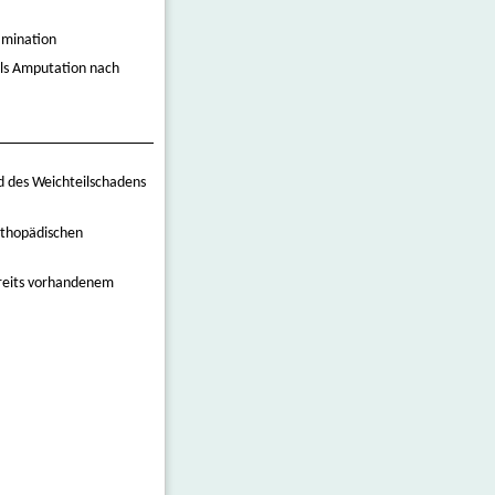
amination
als Amputation nach
 des Weichteilschadens
rthopädischen
ereits vorhandenem