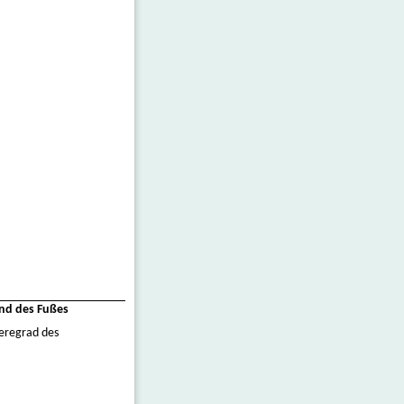
nd des Fußes
eregrad des