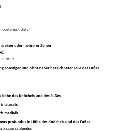
t
 (posterius), distal
ng einer oder mehrerer Zehen
e))
lenk(e))
g sonstiger und nicht näher bezeichneter Teile des Fußes
n Höhe des Knöchels und des Fußes
s lateralis
is medialis
aeus profundus in Höhe des Knöchels und des Fußes
peronaeus profundus