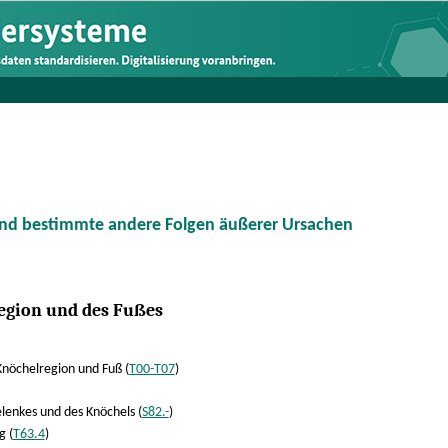
und bestimmte andere Folgen äußerer Ursachen
egion und des Fußes
Knöchelregion und Fuß (
T00-T07
)
lenkes und des Knöchels (
S82.-
)
g (
T63.4
)