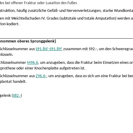
es bei offener Fraktur oder Luxation des Fußes
truktion, häufig zusätzliche Gefäß- und Nervenverletzungen, starke Wundkont
en mit Weichteilschaden IV. Grades (subtotale und totale Amputation) werden 
ion kodiert.
genommen oberes Sprunggelenk]
e Schlüsselnummer aus
S91.84!-S91.89!
zusammen mit S92.-, um den Schweregrad
hlüsseln.
 Schlüsselnummer
M96.6
, um anzugeben, dass die Fraktur beim Einsetzen eines o
kprothese oder einer Knochenplatte aufgetreten ist.
e Schlüsselnummer aus
Z96.6-
, um anzugeben, dass es sich um eine Fraktur bei b
plantat handelt.
gelenk (
S82.-
)