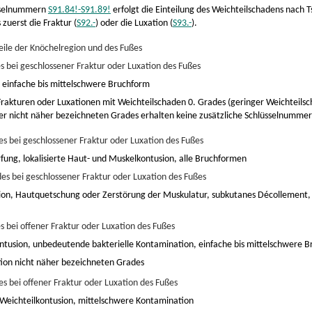
sselnummern
S91.84!-S91.89!
erfolgt die Einteilung des Weichteilschadens nach 
 zuerst die Fraktur (
S92.-
) oder die Luxation (
S93.-
).
ile der Knöchelregion und des Fußes
s bei geschlossener Fraktur oder Luxation des Fußes
, einfache bis mittelschwere Bruchform
rakturen oder Luxationen mit Weichteilschaden 0. Grades (geringer Weichteilsc
r nicht näher bezeichneten Grades erhalten keine zusätzliche Schlüsselnummer
es bei geschlossener Fraktur oder Luxation des Fußes
fung, lokalisierte Haut- und Muskelkontusion, alle Bruchformen
des bei geschlossener Fraktur oder Luxation des Fußes
on, Hautquetschung oder Zerstörung der Muskulatur, subkutanes Décollement,
s bei offener Fraktur oder Luxation des Fußes
ntusion, unbedeutende bakterielle Kontamination, einfache bis mittelschwere 
tion nicht näher bezeichneten Grades
es bei offener Fraktur oder Luxation des Fußes
Weichteilkontusion, mittelschwere Kontamination