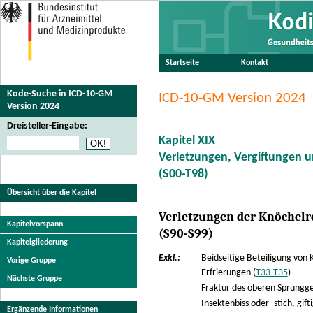
Startseite
Kontakt
Kode-Suche in ICD-10-GM
ICD-10-GM Version 2024
Version 2024
Dreisteller-Eingabe:
Kapitel XIX
Verletzungen, Vergiftungen 
(S00-T98)
Übersicht über die Kapitel
Verletzungen der Knöchelr
Kapitelvorspann
(S90-S99)
Kapitelgliederung
Exkl.:
Beidseitige Beteiligung von 
Vorige Gruppe
Erfrierungen (
T33-T35
)
Nächste Gruppe
Fraktur des oberen Sprungge
Insektenbiss oder -stich, gifti
Ergänzende Informationen