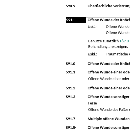
S90.9
Oberflächliche Verletzu
S91.-
Offene Wunde der Knöch
Inkl.:
Offene Wunde 
Offene Wunde m
Benutze zusätzlich
T89.0
Behandlung anzuzeigen.
Exkl.:
Traumatische 
S91.0
Offene Wunde der Knöch
S91.1
Offene Wunde einer ode
Offene Wunde einer oder
S91.2
Offene Wunde einer ode
S91.3
Offene Wunde sonstiger 
Ferse
Offene Wunde des Fußes 
S91.7
Multiple offene Wunden
S91.8-
Offene Wunde sonstiger 