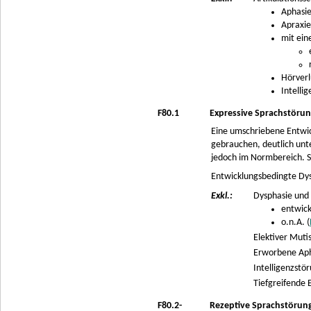
Aphasie
Apraxie
mit ein
Hörverl
Intelli
F80.1
Expressive Sprachstöru
Eine umschriebene Entwick
gebrauchen, deutlich unte
jedoch im Normbereich. 
Entwicklungsbedingte Dys
Exkl.:
Dysphasie und
entwick
o.n.A. (
Elektiver Muti
Erworbene Apha
Intelligenzstör
Tiefgreifende 
F80.2-
Rezeptive Sprachstörun