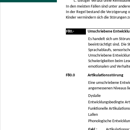
stetiger Verlauf ohne Remission
In den meisten Fällen sind unter ander
In der Regel bestand die Verzögerung
Kinder vermindern sich die Störungen 
F80.-
Umschriebene Entwicklu
Es handelt sich um Störu
beeinträchtigt sind. Die
Sprachablaufs, sensoris
Umschriebene Entwicklung
Schwierigkeiten beim Les
emotionalen und Verhalt
F80.0
Artikulationsstörung
Eine umschriebene Entwick
angemessenen Niveaus lie
Dyslalie
Entwicklungsbedingte Art
Funktionelle Artikulation
Lallen
Phonologische Entwicklu
Exkl.:
Artikulationss