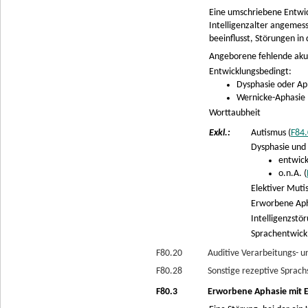
Eine umschriebene Entwic
Intelligenzalter angemesse
beeinflusst, Störungen in
Angeborene fehlende ak
Entwicklungsbedingt:
Dysphasie oder Ap
Wernicke-Aphasie
Worttaubheit
Exkl.:
Autismus (
F84.
Dysphasie und
entwick
o.n.A. (
Elektiver Muti
Erworbene Apha
Intelligenzstör
Sprachentwickl
F80.20
Auditive Verarbeitungs-
F80.28
Sonstige rezeptive Sprach
F80.3
Erworbene Aphasie mit E