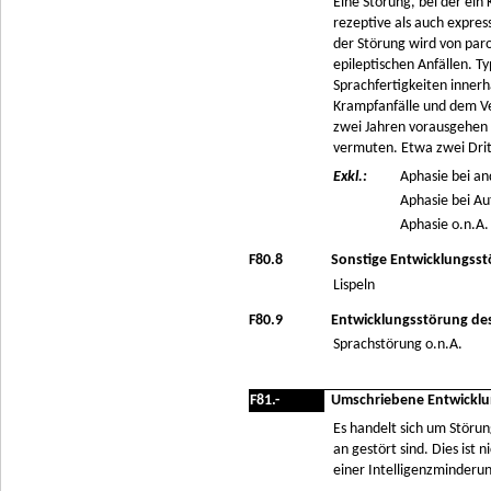
Eine Störung, bei der ein
rezeptive als auch express
der Störung wird von paro
epileptischen Anfällen. T
Sprachfertigkeiten inne
Krampfanfälle und dem Ver
zwei Jahren vorausgehen k
vermuten. Etwa zwei Drit
Exkl.:
Aphasie bei an
Aphasie bei Au
Aphasie o.n.A. 
F80.8
Sonstige Entwicklungsst
Lispeln
F80.9
Entwicklungsstörung des
Sprachstörung o.n.A.
F81.-
Umschriebene Entwicklun
Es handelt sich um Störu
an gestört sind. Dies ist 
einer Intelligenzminderu