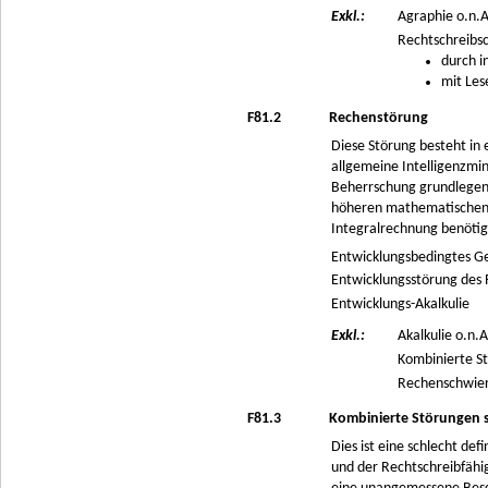
Exkl.:
Agraphie o.n.A
Rechtschreibsc
durch i
mit Les
F81.2
Rechenstörung
Diese Störung besteht in 
allgemeine Intelligenzmin
Beherrschung grundlegende
höheren mathematischen F
Integralrechnung benöti
Entwicklungsbedingtes 
Entwicklungsstörung des
Entwicklungs-Akalkulie
Exkl.:
Akalkulie o.n.A
Kombinierte St
Rechenschwieri
F81.3
Kombinierte Störungen s
Dies ist eine schlecht de
und der Rechtschreibfähig