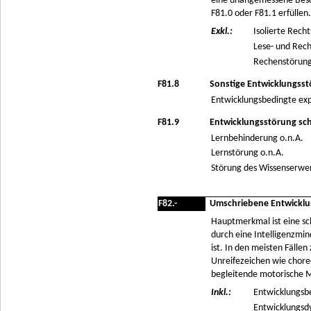
eine unangemessene Beschu
F81.0 oder F81.1 erfüllen
Exkl.:
Isolierte Rech
Lese- und Rech
Rechenstörung
F81.8
Sonstige Entwicklungsst
Entwicklungsbedingte exp
F81.9
Entwicklungsstörung schu
Lernbehinderung o.n.A.
Lernstörung o.n.A.
Störung des Wissenserwer
F82.-
Umschriebene Entwicklu
Hauptmerkmal ist eine sc
durch eine Intelligenzmi
ist. In den meisten Fälle
Unreifezeichen wie chor
begleitende motorische M
Inkl.:
Entwicklungsb
Entwicklungsd