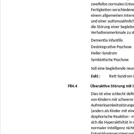
zweifellos normalen Entwi
Fertigkeiten verschieden
einem allgemeinen Inter
und einer autismusähnlich
die Störung einer beglei
Verhaltensmerkmale zu st
Dementia infantilis
Desintegrative Psychose
Heller-Syndrom
Symbiotische Psychose
Soll eine begleitende ne
Exkl.:
Rett-Syndrom 
F84.4
Überaktive Störung mit
Dies ist eine schlecht de
von Kindern mit schwerer 
Aufmerksamkeitsstörungen
(anders als Kinder mit e
dysphorische Reaktion - 
sich die Hyperaktivität i
normaler Intelligenz nich
Entwicklungsverzögerunge