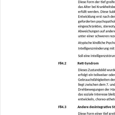
Diese Form der tief grei
das Alter bei Krankheitsb
erfüllt werden. Diese Su
Entwicklung erst nach dem
geforderten psychopathol
eingeschränktes, stereoty
Abweichungen auf anderen
unter einer schweren rez
Atypische kindliche Psych
Intelligenzminderung mit
Soll eine Intelligenzstör
F84.2
Rett-Syndrom
Dieses Zustandsbild wurd
erfolgt ein teilweiser od
Gebrauchsfähigkeiten de
liegt zwischen dem 7. un
Drehbewegungen der Hände
das soziale Interesse ble
entwickeln, choreo-athet
F84.3
Andere desintegrative S
Diese Form einer tief gre