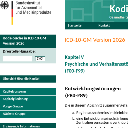
Startseite
Kontakt
Kode-Suche in ICD-10-GM
ICD-10-GM Version 2026
Version 2026
Dreisteller-Eingabe:
Kapitel V
Psychische und Verhaltensst
(F00-F99)
Übersicht über die Kapitel
Entwicklungsstörungen
Kapitelvorspann
(F80-F89)
Kapitelgliederung
Die in diesem Abschnitt zusammengefa
Vorige Gruppe
Beginn ausnahmslos im Kleinkinda
Nächste Gruppe
eine Entwicklungseinschränkung 
Zentralnervensystems verknüpft 
Ergänzende Informationen