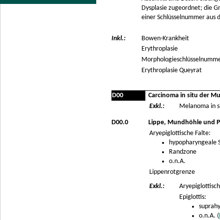
Dysplasie zugeordnet; die Gra
einer Schlüsselnummer aus d
Inkl.:
Bowen-Krankheit
Erythroplasie
Morphologieschlüsselnummer
Erythroplasie Queyrat
D00
Carcinoma in situ der 
Exkl.:
Melanoma in si
D00.0
Lippe, Mundhöhle und 
Aryepiglottische Falte:
hypopharyngeale 
Randzone
o.n.A.
Lippenrotgrenze
Exkl.:
Aryepiglottisch
Epiglottis:
suprahy
o.n.A. (