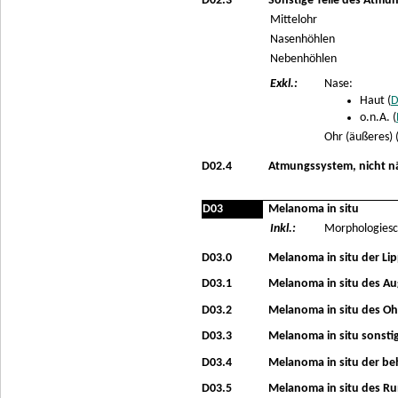
D02.3
Sonstige Teile des Atmu
Mittelohr
Nasenhöhlen
Nebenhöhlen
Exkl.:
Nase:
Haut (
D
o.n.A. (
Ohr (äußeres) 
D02.4
Atmungssystem, nicht n
D03
Melanoma in situ
Inkl.:
Morphologiesc
D03.0
Melanoma in situ der Li
D03.1
Melanoma in situ des Aug
D03.2
Melanoma in situ des O
D03.3
Melanoma in situ sonstig
D03.4
Melanoma in situ der be
D03.5
Melanoma in situ des R