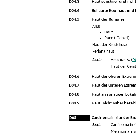
D04.3
Haut sonstiger und nicht
D04.4
Behaarte Kopfhaut und 
D04.5
Haut des Rumpfes
Anus:
Haut
Rand (-Gebiet)
Haut der Brustdrüse
Perianalhaut
Exkl.:
Anus o.n.A. (
D
Haut der Genit
D04.6
Haut der oberen Extremit
D04.7
Haut der unteren Extremi
D04.8
Haut an sonstigen Lokal
D04.9
Haut, nicht näher bezei
D05
Carcinoma in situ der B
Exkl.:
Carcinoma in s
Melanoma in si