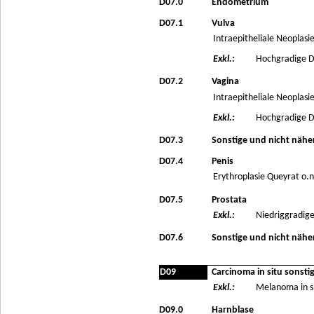
D07.0
Endometrium
D07.1
Vulva
Intraepitheliale Neoplasi
Exkl.:
Hochgradige Dy
D07.2
Vagina
Intraepitheliale Neoplasi
Exkl.:
Hochgradige Dy
D07.3
Sonstige und nicht nähe
D07.4
Penis
Erythroplasie Queyrat o.n
D07.5
Prostata
Exkl.:
Niedriggradige
D07.6
Sonstige und nicht nähe
D09
Carcinoma in situ sonsti
Exkl.:
Melanoma in si
D09.0
Harnblase