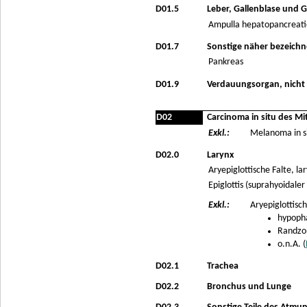
D01.5
Leber, Gallenblase und 
Ampulla hepatopancreatic
D01.7
Sonstige näher bezeich
Pankreas
D01.9
Verdauungsorgan, nicht
D02
Carcinoma in situ des M
Exkl.:
Melanoma in si
D02.0
Larynx
Aryepiglottische Falte, la
Epiglottis (suprahyoidaler
Exkl.:
Aryepiglottisch
hypopha
Randzo
o.n.A. (
D02.1
Trachea
D02.2
Bronchus und Lunge