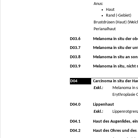
Anus:
Haut
Rand (-Gebiet)
Brustdrüsen (Haut) (Weic
Perianalhaut
D03.6
Melanoma in situ der obe
D03.7
Melanoma in situ der unt
D03.8
Melanoma in situ an son
D03.9
Melanoma in situ, nicht
D04
Carcinoma in situ der Ha
Exkl.:
Melanoma in si
Erythroplasie Q
D04.0
Lippenhaut
Exkl.:
Lippenrotgrenz
D04.1
Haut des Augenlides, ein
D04.2
Haut des Ohres und des