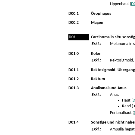
Lippenhaut (
D
D00.1
Ösophagus
D00.2
Magen
D01
Carcinoma in situ sonst
Exkl.:
Melanoma in si
D01.0
Kolon
Exkl.:
Rektosigmoid,
D01.1
Rektosigmoid, Übergang
D01.2
Rektum
D01.3
Analkanal und Anus
Exkl.:
Anus:
Haut (
D
Rand (-
Perianalhaut (
D01.4
Sonstige und nicht nähe
Exkl.:
Ampulla hepato