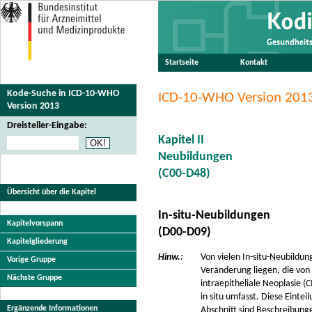
Startseite
Kontakt
Kode-Suche in ICD-10-WHO
ICD-10-WHO Version 201
Version 2013
Dreisteller-Eingabe:
Kapitel II
Neubildungen
(C00-D48)
Übersicht über die Kapitel
In-situ-Neubildungen
Kapitelvorspann
(D00-D09)
Kapitelgliederung
Hinw.:
Von vielen In-situ-Neubildu
Vorige Gruppe
Veränderung liegen, die von 
Nächste Gruppe
intraepitheliale Neoplasie (
in situ umfasst. Diese Eint
Ergänzende Informationen
Abschnitt sind Beschreibung