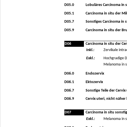
D05.0
Lobuläres Carcinoma in s
D05.1
Carcinoma in situ der Mi
D05.7
Sonstiges Carcinoma in s
D05.9
Carcinoma in situ der Br
D06
Carcinoma in situ der Cer
Inkl.:
Zervikale intr
Exkl.:
Hochgradige Dys
Melanoma in sit
D06.0
Endozervix
D06.1
Ektozervix
D06.7
Sonstige Teile der Cervix 
D06.9
Cervix uteri, nicht näher
D07
Carcinoma in situ sonsti
Exkl.:
Melanoma in si